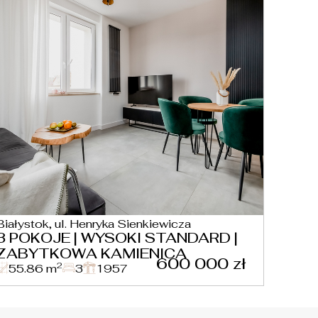
Białystok, ul. Henryka Sienkiewicza
3 POKOJE | WYSOKI STANDARD |
ZABYTKOWA KAMIENICA
600 000 zł
2
55.86 m
3
1957