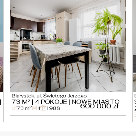
Białystok, ul. Świętego Jerzego
|
73 M² | 4 POKOJE | NOWE MIASTO
600 000 zł
2
73 m
4
1988