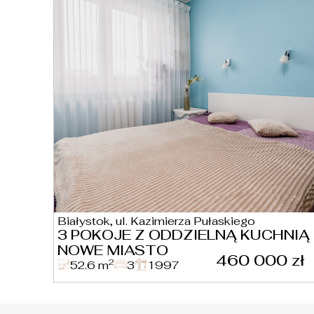
Białystok, ul. Kazimierza Pułaskiego
3 POKOJE Z ODDZIELNĄ KUCHNIĄ 
NOWE MIASTO
460 000 zł
2
52.6 m
3
1997