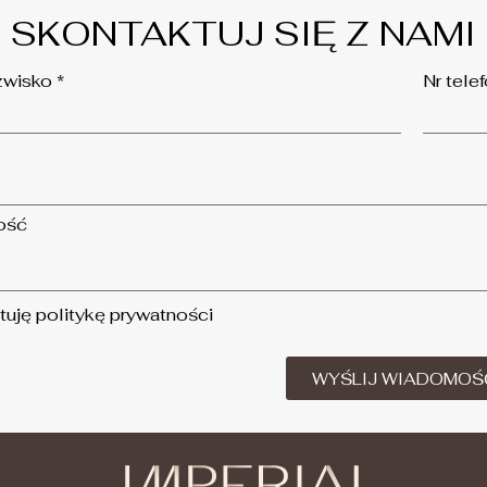
SKONTAKTUJ SIĘ Z NAMI
zwisko *
Nr tele
ość
uję politykę prywatności
WYŚLIJ WIADOMOŚ