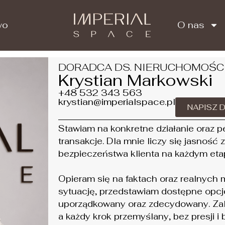
wo
O nas
DORADCA DS. NIERUCHOMOŚC
two
O nas
Krystian Markowski
+48 532 343 563
krystian@imperialspace.pl
NAPISZ 
Stawiam na konkretne działanie oraz 
transakcje. Dla mnie liczy się jasność
bezpieczeństwa klienta na każdym eta
Opieram się na faktach oraz realnych 
sytuację, przedstawiam dostępne opc
uporządkowany oraz zdecydowany. Zal
a każdy krok przemyślany, bez presji i