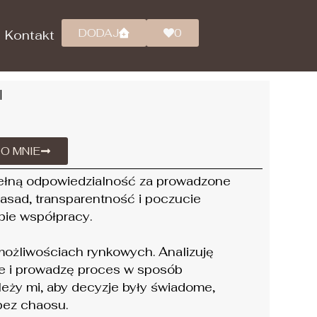
DODAJ
0
Kontakt
+
I
DODAJ
0
Kontakt
+
DO MNIE
pełną odpowiedzialność za prowadzone
 zasad, transparentność i poczucie
pie współpracy.
możliwościach rynkowych. Analizuję
je i prowadzę proces w sposób
eży mi, aby decyzje były świadome,
 bez chaosu.