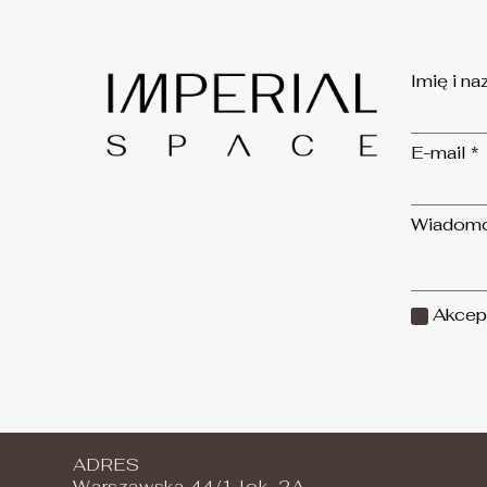
Imię i na
E-mail *
Wiadom
Akcept
ADRES
Warszawska 44/1 lok. 2A