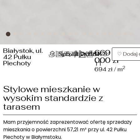
Białystok, ul.
669
2
Sprzedaż
57.21 m
3
2018
Brak/3
1
♡ Dodaj 
42 Pułku
000 zł
Piechoty
11
2
694 zł / m
Stylowe mieszkanie w
wysokim standardzie z
tarasem
Mam przyjemność zaprezentować ofertę sprzedaży
mieszkania o powierzchni 57,21 m² przy ul. 42 Pułku
Piechoty w Białymstoku.