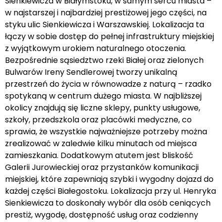
Sienkiewicza w Białymstoku, w samym sercu miasta –
w najstarszej i najbardziej prestiżowej jego części, na
styku ulic Sienkiewicza i Warszawskiej. Lokalizacja ta
łączy w sobie dostęp do pełnej infrastruktury miejskiej
z wyjątkowym urokiem naturalnego otoczenia.
Bezpośrednie sąsiedztwo rzeki Białej oraz zielonych
Bulwarów Ireny Sendlerowej tworzy unikalną
przestrzeń do życia w równowadze z naturą – rzadko
spotykaną w centrum dużego miasta. W najbliższej
okolicy znajdują się liczne sklepy, punkty usługowe,
szkoły, przedszkola oraz placówki medyczne, co
sprawia, że wszystkie najważniejsze potrzeby można
zrealizować w zaledwie kilku minutach od miejsca
zamieszkania. Dodatkowym atutem jest bliskość
Galerii Jurowieckiej oraz przystanków komunikacji
miejskiej, które zapewniają szybki i wygodny dojazd do
każdej części Białegostoku. Lokalizacja przy ul. Henryka
Sienkiewicza to doskonały wybór dla osób ceniących
prestiż, wygodę, dostępność usług oraz codzienny