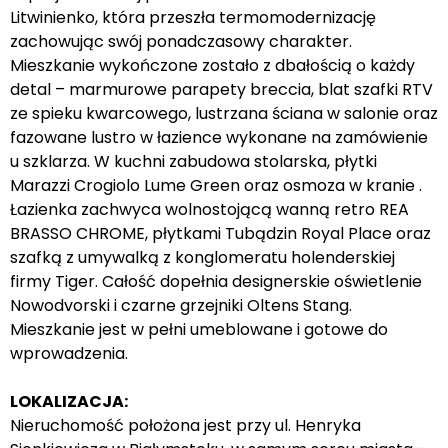
Litwinienko, która przeszła termomodernizację
zachowując swój ponadczasowy charakter.
Mieszkanie wykończone zostało z dbałością o każdy
detal – marmurowe parapety breccia, blat szafki RTV
ze spieku kwarcowego, lustrzana ściana w salonie oraz
fazowane lustro w łazience wykonane na zamówienie
u szklarza. W kuchni zabudowa stolarska, płytki
Marazzi Crogiolo Lume Green oraz osmoza w kranie .
Łazienka zachwyca wolnostojącą wanną retro REA
BRASSO CHROME, płytkami Tubądzin Royal Place oraz
szafką z umywalką z konglomeratu holenderskiej
firmy Tiger. Całość dopełnia designerskie oświetlenie
Nowodvorski i czarne grzejniki Oltens Stang.
Mieszkanie jest w pełni umeblowane i gotowe do
wprowadzenia.
LOKALIZACJA:
Nieruchomość położona jest przy ul. Henryka