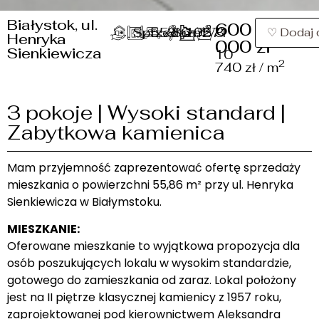
Białystok, ul.
600
2
Sprzedaż
55.86 m
3
1957
2/3
1
♡ Dodaj 
Henryka
000 zł
Sienkiewicza
10
2
740 zł / m
3 pokoje | Wysoki standard |
Zabytkowa kamienica
Mam przyjemność zaprezentować ofertę sprzedaży
mieszkania o powierzchni 55,86 m² przy ul. Henryka
Sienkiewicza w Białymstoku.
MIESZKANIE:
Oferowane mieszkanie to wyjątkowa propozycja dla
osób poszukujących lokalu w wysokim standardzie,
gotowego do zamieszkania od zaraz. Lokal położony
jest na II piętrze klasycznej kamienicy z 1957 roku,
zaprojektowanej pod kierownictwem Aleksandra