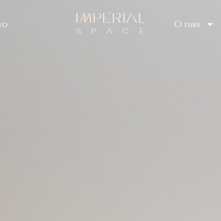
wo
O nas
two
O nas