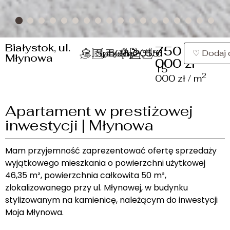
Białystok, ul.
750
2
Sprzedaż
50 m
2
2015
5/6
1
♡ Dodaj 
Młynowa
000 zł
15
2
000 zł / m
Apartament w prestiżowej
inwestycji | Młynowa
Mam przyjemność zaprezentować ofertę sprzedaży
wyjątkowego mieszkania o powierzchni użytkowej
46,35 m², powierzchnia całkowita 50 m²,
zlokalizowanego przy ul. Młynowej, w budynku
stylizowanym na kamienicę, należącym do inwestycji
Moja Młynowa.