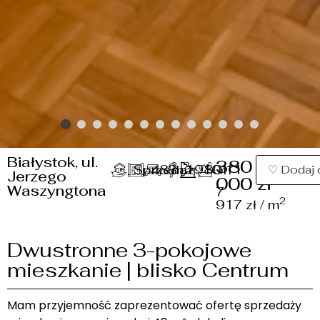
Białystok, ul.
380
2
Sprzedaż
48 m
3
1980
10/11
1
♡ Dodaj 
Jerzego
000 zł
Waszyngtona
7
2
917 zł / m
Dwustronne 3-pokojowe
mieszkanie | blisko Centrum
Mam przyjemność zaprezentować ofertę sprzedaży