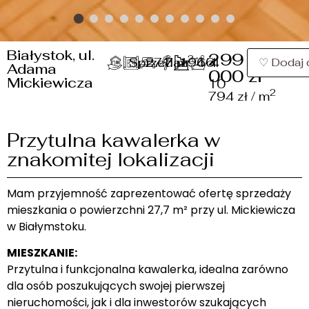
Białystok, ul.
299
2
Sprzedaż
27.7 m
1
1966
4/4
1
♡ Dodaj 
Adama
000 zł
Mickiewicza
10
2
794 zł / m
Przytulna kawalerka w
znakomitej lokalizacji
Mam przyjemność zaprezentować ofertę sprzedaży
mieszkania o powierzchni 27,7 m² przy ul. Mickiewicza
w Białymstoku.
MIESZKANIE:
Przytulna i funkcjonalna kawalerka, idealna zarówno
dla osób poszukujących swojej pierwszej
nieruchomości, jak i dla inwestorów szukających